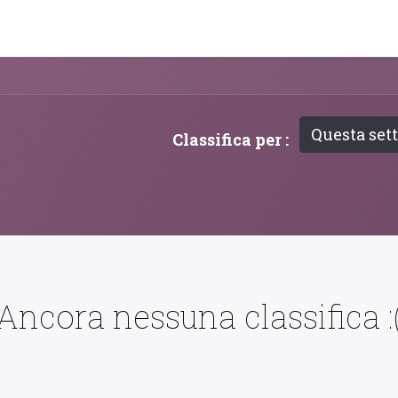
PRODOTTI
ARTISTI
PARTNER
BLOG
Test Pla
Questa set
Classifica per :
Ancora nessuna classifica :