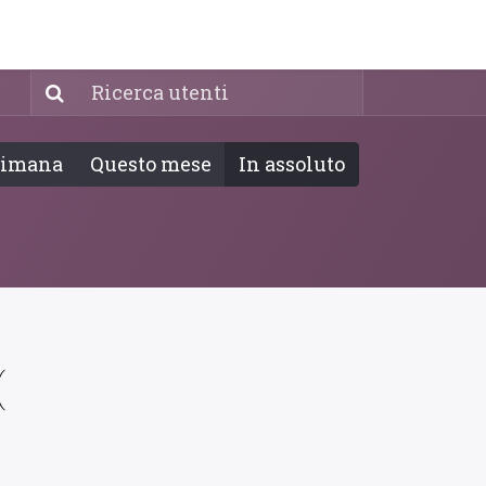
y!
EVENTI
timana
Questo mese
In assoluto
(