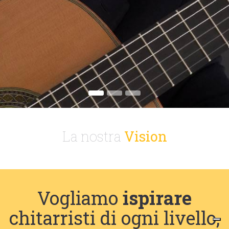
La nostra
Vision
Vogliamo
ispirare
chitarristi di ogni livello,