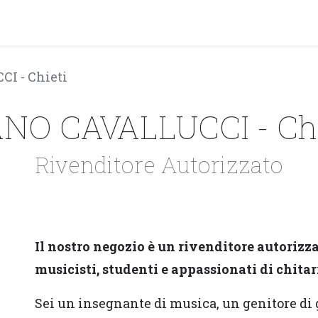
PRODOTTI
ARTISTI
PARTNER
BLOG
Test Pla
I - Chieti
ANO CAVALLUCCI - Chi
Rivenditore Autorizzato
Il nostro negozio è un rivenditore autorizza
musicisti, studenti e appassionati di chitar
Sei un insegnante di musica, un genitore di 