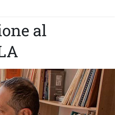
y!
EVENTI
ione al
LA