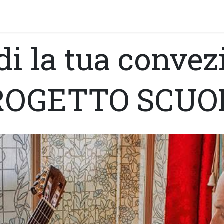
PRODOTTI
ARTISTI
PARTNER
BLOG
Test Pla
di la tua convez
ROGETTO SCUO