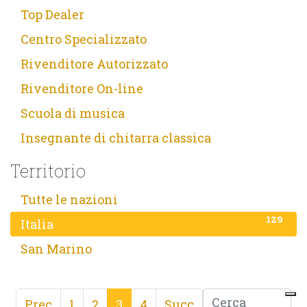
3
Top Dealer
23
Centro Specializzato
96
Rivenditore Autorizzato
2
Rivenditore On-line
1
Scuola di musica
3
Insegnante di chitarra classica
Territorio
131
Tutte le nazioni
129
Italia
1
San Marino
Prec
1
2
3
4
Succ