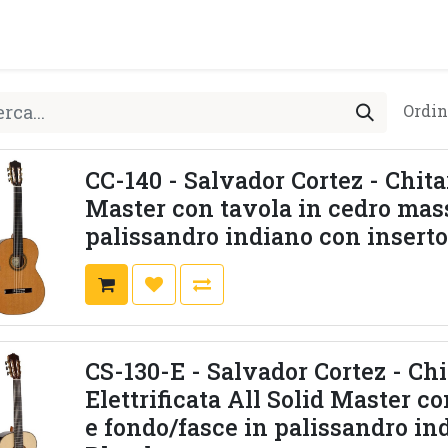
PRODOTTI
ARTISTI
PARTNER
BLOG
Test Pla
Ordin
CC-140 - Salvador Cortez - Chita
Master con tavola in cedro mass
palissandro indiano con insert
CS-130-E - Salvador Cortez - Chi
Elettrificata All Solid Master c
e fondo/fasce in palissandro i