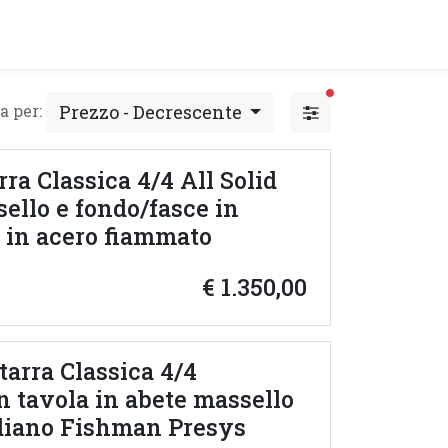
y!
EVENTI
filtri attivi
Prezzo - Decrescente
a per:
rra Classica 4/4 All Solid
ello e fondo/fasce in
o in acero fiammato
€
1.350,00
tarra Classica 4/4
on tavola in abete massello
ndiano Fishman Presys