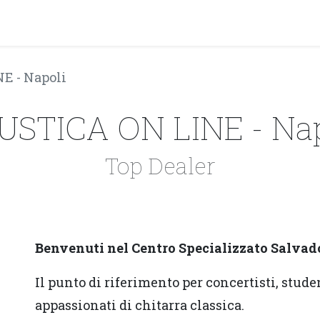
PRODOTTI
ARTISTI
PARTNER
BLOG
Test Pla
E - Napoli
USTICA ON LINE - Nap
Top Dealer
Benvenuti nel Centro Specializzato Salvad
Il punto di riferimento per concertisti, stude
appassionati di chitarra classica.