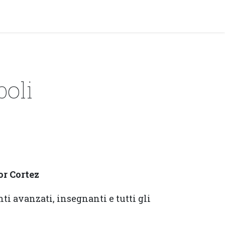
y!
EVENTI
oli
or Cortez
nti avanzati, insegnanti e tutti gli