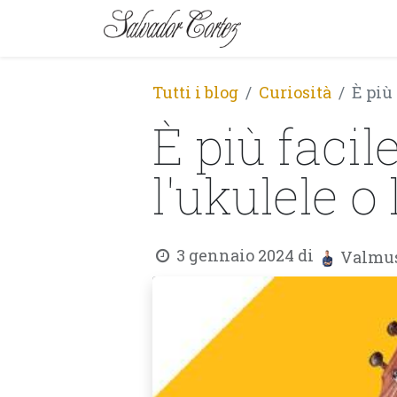
MARCA
SERIE
Tutti i blog
Curiosità
È più
È più faci
l'ukulele o
3 gennaio 2024
di
Valmus