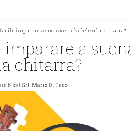
PRODOTTI
ARTISTI
PARTNER
BLOG
Test Pla
 facile imparare a suonare l'ukulele o la chitarra?
le imparare a suon
 la chitarra?
ic Next Srl, Mario Di Peco