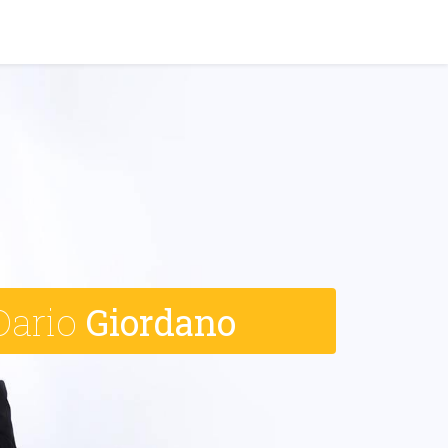
y!
EVENTI
Dario
Giordano