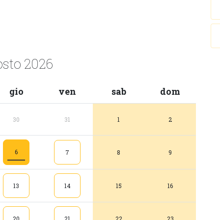
osto 2026
gio
ven
sab
dom
30
31
1
2
6
7
8
9
13
14
15
16
20
21
22
23