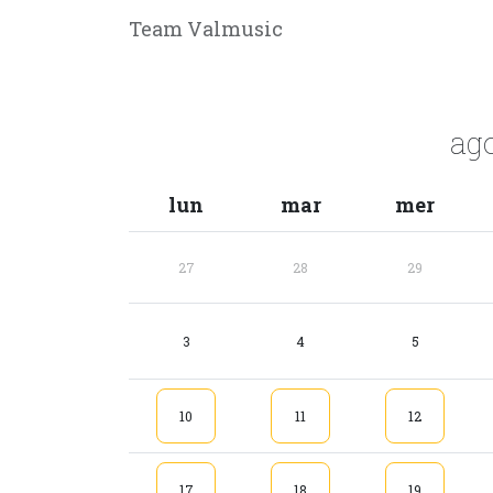
Team Valmusic
ag
lun
mar
mer
27
28
29
3
4
5
10
11
12
17
18
19