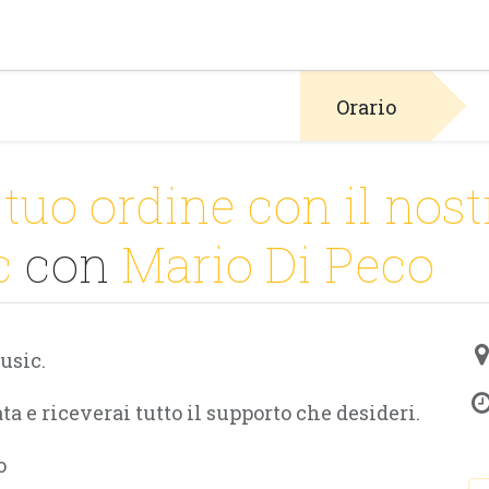
PRODOTTI
ARTISTI
PARTNER
BLOG
Test Pla
Orario
 tuo ordine con il nos
c
con
Mario Di Peco
usic.
 e riceverai tutto il supporto che desideri.
o