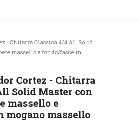
y!
EVENTI
ez - Chitarra Classica 4/4 All Solid
bete massello e fondo/fasce in
dor Cortez - Chitarra
All Solid Master con
te massello e
in mogano massello