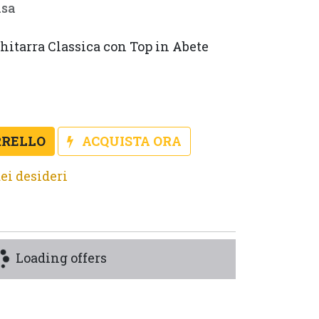
usa
hitarra Classica con Top in Abete 
RRELLO
ACQUISTA ORA
ei desideri
Loading offers