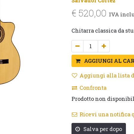
Salvador Cortez
€
520,00
IVA incl
Chitarra classica da stu
AGGIUNGI AL CA
Aggiungi alla lista d
Confronta
Prodotto non disponibi
Ricevi una notifica 
Salva per dopo