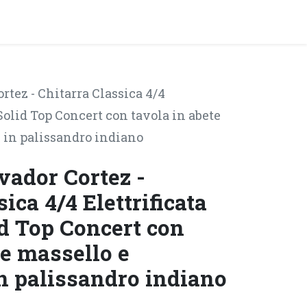
y!
EVENTI
rtez - Chitarra Classica 4/4
Solid Top Concert con tavola in abete
 in palissandro indiano
vador Cortez -
ica 4/4 Elettrificata
d Top Concert con
te massello e
n palissandro indiano