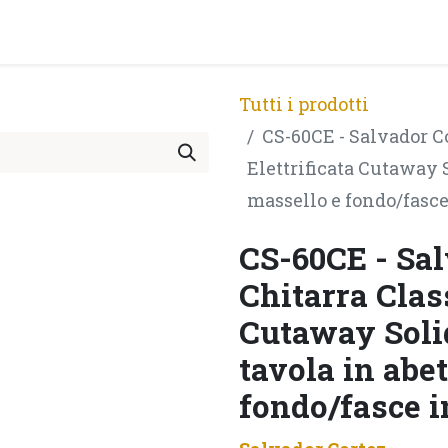
PRODOTTI
ARTISTI
PARTNER
BLOG
Test Pla
Tutti i prodotti
CS-60CE - Salvador Co
Elettrificata Cutaway 
massello e fondo/fasce
CS-60CE - Sal
Chitarra Class
Cutaway Soli
tavola in abe
fondo/fasce i