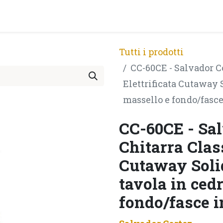
PRODOTTI
ARTISTI
PARTNER
BLOG
Test Pla
Tutti i prodotti
CC-60CE - Salvador Co
Elettrificata Cutaway 
massello e fondo/fasce
CC-60CE - Sal
Chitarra Class
Cutaway Soli
tavola in ced
fondo/fasce i