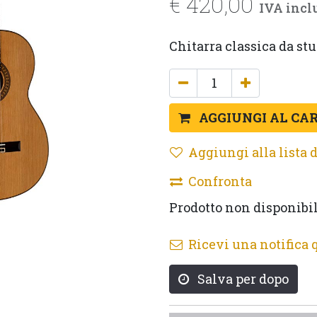
€
420,00
IVA incl
Chitarra classica da stu
AGGIUNGI AL CA
Aggiungi alla lista d
Confronta
Prodotto non disponibi
Ricevi una notifica 
Salva per dopo