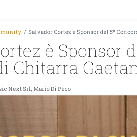
PRODOTTI
ARTISTI
PARTNER
BLOG
Test Pla
ommunity
Salvador Cortez è Sponsor del 5º Concor
ortez è Sponsor d
i Chitarra Gaetan
ic Next Srl, Mario Di Peco