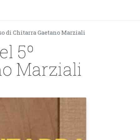
y!
EVENTI
so di Chitarra Gaetano Marziali
el 5º
o Marziali